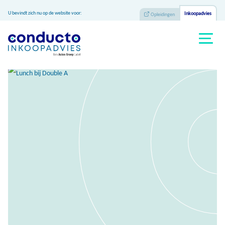
U bevindt zich nu op de website voor:
Inkoopadvies
Opleidingen