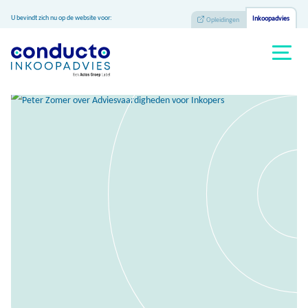
U bevindt zich nu op de website voor:
Inkoopadvies
Opleidingen