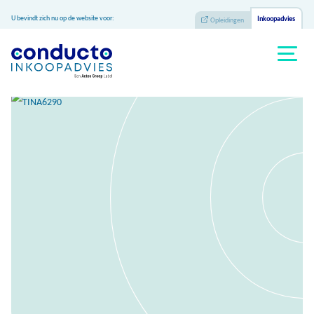
U bevindt zich nu op de website voor:
Inkoopadvies
Opleidingen